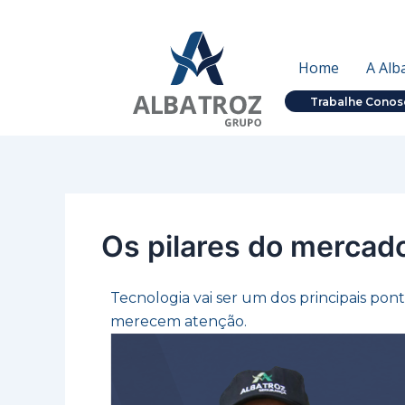
Ir
Post
para
navigation
o
Home
A Alb
conteúdo
Trabalhe Conos
Os pilares do merca
Tecnologia vai ser um dos principais po
merecem atenção.