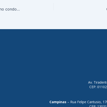
O que um zelador faz e porque ele é importante no condomínio?
Av. Tiraden
CEP: 01102
Campinas
– Rua Felipe Cantusio, 17
CEP: 13031