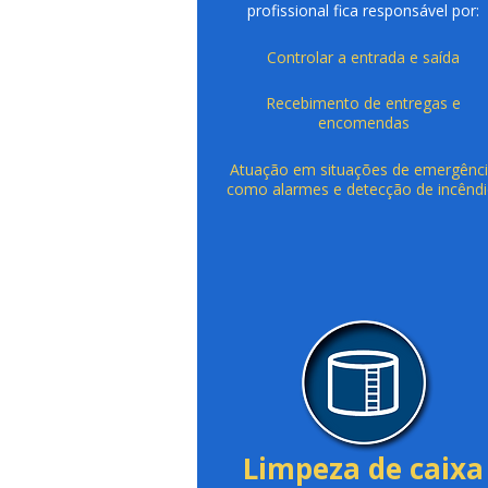
profissional fica responsável por:
Controlar a entrada e saída
Recebimento de entregas e
encomendas​
Atuação em situações de emergênc
como alarmes e detecção de incêndi
Limpeza de caixa