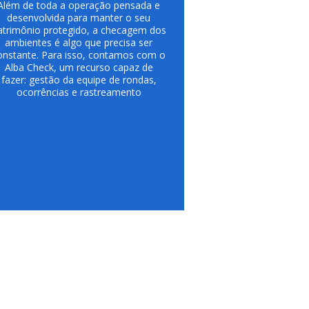
Além de toda a operação pensada e
desenvolvida para manter o seu
atrimônio protegido, a checagem dos
ambientes é algo que precisa ser
onstante. Para isso, contamos com o
Alba Check, um recurso capaz de
fazer: gestão da equipe de rondas,
ocorrências e rastreamento