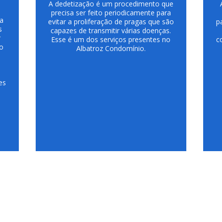
A dedetização é um procedimento que
precisa ser feito periodicamente para
a
evitar a proliferação de pragas que são
p
s
capazes de transmitir várias doenças.
r
Esse é um dos serviços presentes no
c
no
Albatroz Condomínio.
es