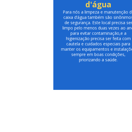
d'água
Para nós a limpeza e manutenção d
caixa d’água também são sinônimo
de segurança. Este local precisa se
limpo pelo menos duas vezes ao a
para evitar contaminação,e a
higienização precisa ser feita com
cautela e cuidados especiais para
manter os equipamentos e instalaçõ
sempre em boas condições,
priorizando a saúde.