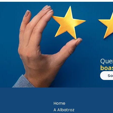
Quer
boa
So
Home
A Albatroz