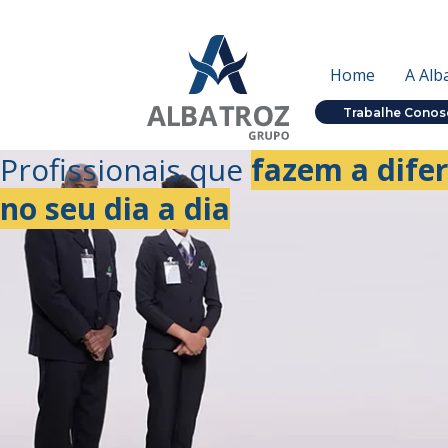
Ir
para
o
Home
A Alb
conteúdo
Trabalhe Conos
Profissionais que
fazem a dife
no seu dia a dia