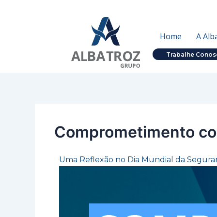
Ir
Post
para
navigation
o
Home
A Alb
conteúdo
Trabalhe Conos
Comprometimento co
Uma Reflexão no Dia Mundial da Segura