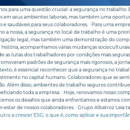
lhos para uma questão crucial: a segurança no trabalho.
es em seus ambientes laborais, mas também uma oportuni
 e saudáveis para seus colaboradores. Para uma empre
omo a nossa, a segurança no local de trabalho é uma prio
rigação legal, mas também uma demonstração do compr
 história, acompanhamos várias mudanças socioculturais
 as lutas dos trabalhadores por condições mais seguras
 promoveram padrões de segurança mais rigorosos, a jor
texto, é essencial reconhecer que a segurança no traba
stimento no capital humano. Colaboradores que se sent
ção. Além disso, ambientes de trabalho seguros contribu
eneficiando toda a empresa. Hoje, renovamos nosso comp
hecemos os desafios que ainda enfrentamos e estamos c
m-estar de nossos colaboradores. Grupo Albatroz Leia
outro a crescer
ESG: o que é, como aplicar e sua importâ