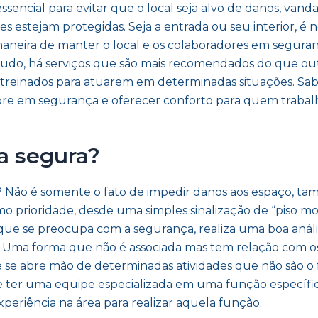
ncial para evitar que o local seja alvo de danos, vanda
s estejam protegidas. Seja a entrada ou seu interior, é
 maneira de manter o local e os colaboradores em segura
udo, há serviços que são mais recomendados do que out
em treinados para atuarem em determinadas situações. Sa
mpre em segurança e oferecer conforto para quem traba
a segura?
 Não é somente o fato de impedir danos aos espaço, t
omo prioridade, desde uma simples sinalização de “piso
e se preocupa com a segurança, realiza uma boa anális
. Uma forma que não é associada mas tem relação com o
ue se abre mão de determinadas atividades que não são o
 se ter uma equipe especializada em uma função específi
eriência na área para realizar aquela função.