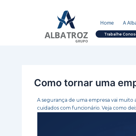
Ir
Post
para
navigation
o
Home
A Alb
conteúdo
Trabalhe Conos
Como tornar uma empr
A segurança de uma empresa vai muito al
cuidados com funcionário. Veja como dei