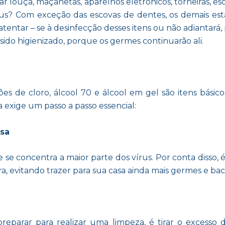
r louça, maçanetas, aparelhos eletrônicos, torneiras, es
rus? Com exceção das escovas de dentes, os demais est
 atentar – se à desinfecção desses itens ou não adiantará
ido higienizado, porque os germes continuarão ali.
ões de cloro, álcool 70 e álcool em gel são itens básico
a exige um passo a passo essencial:
casa
e se concentra a maior parte dos vírus. Por conta disso,
ra, evitando trazer para sua casa ainda mais germes e bact
preparar para realizar uma limpeza, é tirar o excesso 