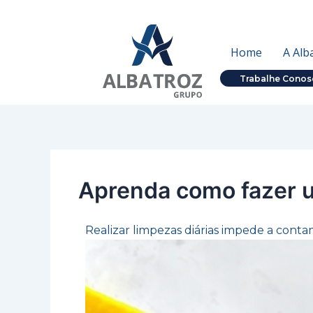
Ir
Post
para
navigation
o
Home
A Alb
conteúdo
Trabalhe Conos
Aprenda como fazer u
Realizar limpezas diárias impede a conta