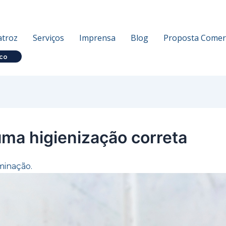
atroz
Serviços
Imprensa
Blog
Proposta Comerc
co
ma higienização correta
minação.