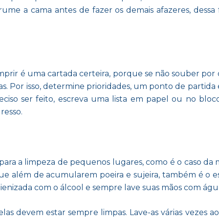
rrume a cama antes de fazer os demais afazeres, dessa 
prir é uma cartada certeira, porque se não souber por
. Por isso, determine prioridades, um ponto de partida 
preciso ser feito, escreva uma lista em papel ou no b
resso.
ara a limpeza de pequenos lugares, como é o caso da m
ue além de acumularem poeira e sujeira, também é o es
gienizada com o álcool e sempre lave suas mãos com águ
las devem estar sempre limpas. Lave-as várias vezes a